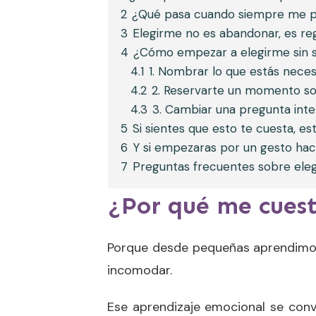
2
¿Qué pasa cuando siempre me p
3
Elegirme no es abandonar, es re
4
¿Cómo empezar a elegirme sin se
4.1
1. Nombrar lo que estás neces
4.2
2. Reservarte un momento sol
4.3
3. Cambiar una pregunta int
5
Si sientes que esto te cuesta, est
6
Y si empezaras por un gesto haci
7
Preguntas frecuentes sobre eleg
¿Por qué me cues
Porque desde pequeñas aprendimo
incomodar.
Ese aprendizaje emocional se con