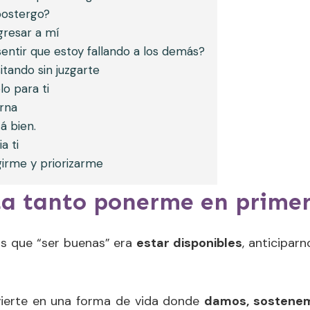
ostergo?
gresar a mí
ntir que estoy fallando a los demás?
itando sin juzgarte
o para ti
erna
á bien.
a ti
irme y priorizarme
ta tanto ponerme en primer
s que “ser buenas” era
estar disponibles
, anticipar
vierte en una forma de vida donde
damos, sostene